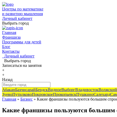
Центры по математике
и развитию мышления
Личный кабинет
Выбрать город
Главная
Франшиза
Программы для детей
Блог
Контакты
Личный кабинет
Выбрать город
Записаться
на занятия
+
+
Назад
Абакан
Бахчисарай
Бердск
Видное
Выборг
Владивосток
Волжский
Зуево
Путилково
Покровское
Прокопьевск
Пушкино
Салехард
Сам
Главная
»
Бизнес
» Какие франшизы пользуются большим спро
Какие франшизы пользуются большим 