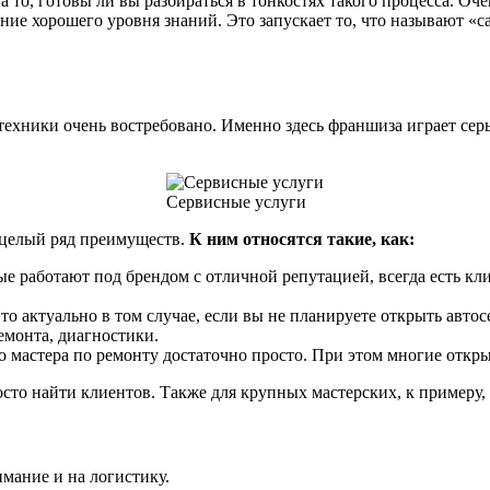
 то, готовы ли вы разбираться в тонкостях такого процесса. Оч
ние хорошего уровня знаний. Это запускает то, что называют «
ехники очень востребовано. Именно здесь франшиза играет серье
Сервисные услуги
т целый ряд преимуществ.
К ним относятся такие, как:
рые работают под брендом с отличной репутацией, всегда есть к
Это актуально в том случае, если вы не планируете открыть авт
емонта, диагностики.
о мастера по ремонту достаточно просто. При этом многие откр
росто найти клиентов. Также для крупных мастерских, к примеру
мание и на логистику.