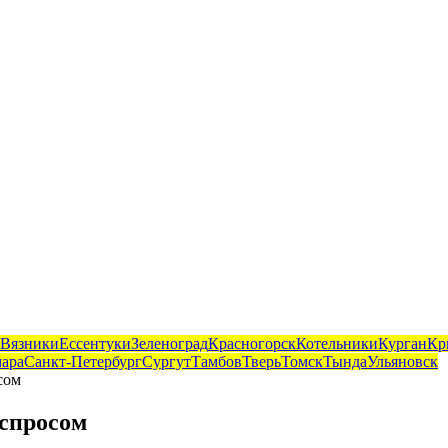
Вязники
Ессентуки
Зеленоград
Красногорск
Котельники
Курган
Кр
ара
Санкт-Петербург
Сургут
Тамбов
Тверь
Томск
Тында
Ульяновск
сом
спросом