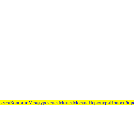
ымск
Колпино
Междуреченск
Минск
Москва
Нерюнгри
Новосибир