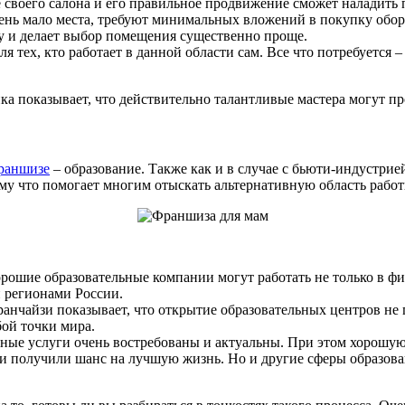
е своего салона и его правильное продвижение сможет наладить 
ень мало места, требуют минимальных вложений в покупку обору
ду и делает выбор помещения существенно проще.
 тех, кто работает в данной области сам. Все что потребуется –
ка показывает, что действительно талантливые мастера могут п
раншизе
– образование. Также как и в случае с бьюти-индустрией
ому что помогает многим отыскать альтернативную область работ
орошие образовательные компании могут работать не только в фи
и регионами России.
ранчайзи показывает, что открытие образовательных центров не
ой точки мира.
льные услуги очень востребованы и актуальны. При этом хорошую
ети получили шанс на лучшую жизнь. Но и другие сферы образов