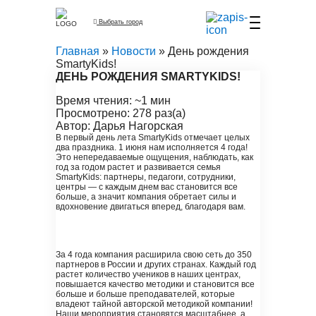
Выбрать город
Главная
»
Новости
» День рождения
SmartyKids!
ДЕНЬ РОЖДЕНИЯ SMARTYKIDS!
Время чтения: ~1 мин
Просмотрено: 278 раз(а)
Автор: Дарья Нагорская
В первый день лета SmartyKids отмечает целых
два праздника. 1 июня нам исполняется 4 года!
Это непередаваемые ощущения, наблюдать, как
год за годом растет и развивается семья
SmartyKids: партнеры, педагоги, сотрудники,
центры — с каждым днем вас становится все
больше, а значит компания обретает силы и
вдохновение двигаться вперед, благодаря вам.
За 4 года компания расширила свою сеть до 350
партнеров в России и других странах. Каждый год
растет количество учеников в наших центрах,
повышается качество методики и становится все
больше и больше преподавателей, которые
владеют тайной авторской методикой компании!
Наши мероприятия становятся масштабнее, а