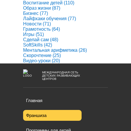
Воспитание детей
(110)
Образ жизни
(87)
Бизнес
(77)
Лайфхаки обучения
(77)
Новости
(71)
Грамотность
(64)
Игры
(51)
Сделай сам
(48)
SoftSkills
(42)
Ментальная арифметика
(26)
Скорочтение
(25)
Видео-уроки
(20)
МЕЖДУНАРОДНАЯ СЕТЬ
ДЕТСКИХ РАЗВИВАЮЩИХ
ЦЕНТРОВ
Главная
Франшиза
Программы для детей