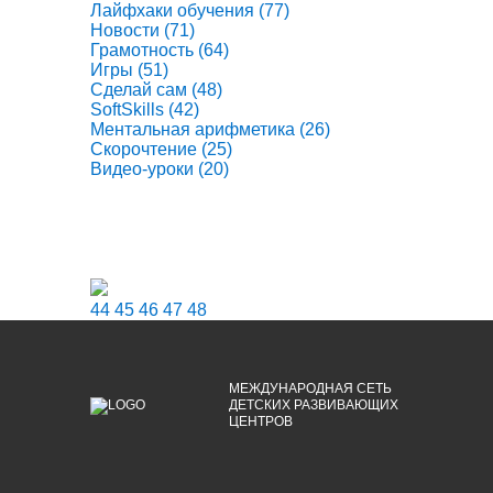
Лайфхаки обучения
(77)
Новости
(71)
Грамотность
(64)
Игры
(51)
Сделай сам
(48)
SoftSkills
(42)
Ментальная арифметика
(26)
Скорочтение
(25)
Видео-уроки
(20)
44
45
46
47
48
МЕЖДУНАРОДНАЯ СЕТЬ
ДЕТСКИХ РАЗВИВАЮЩИХ
ЦЕНТРОВ