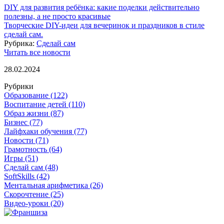
DIY для развития ребёнка: какие поделки действительно
полезны, а не просто красивые
Творческие DIY-идеи для вечеринок и праздников в стиле
сделай сам.
Рубрика:
Сделай сам
Читать все новости
28.02.2024
Рубрики
Образование
(122)
Воспитание детей
(110)
Образ жизни
(87)
Бизнес
(77)
Лайфхаки обучения
(77)
Новости
(71)
Грамотность
(64)
Игры
(51)
Сделай сам
(48)
SoftSkills
(42)
Ментальная арифметика
(26)
Скорочтение
(25)
Видео-уроки
(20)