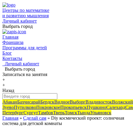
Центры по математике
и развитию мышления
Личный кабинет
Выбрать город
Главная
Франшиза
Программы для детей
Блог
Контакты
Личный кабинет
Выбрать город
Записаться
на занятия
+
+
Назад
Абакан
Бахчисарай
Бердск
Видное
Выборг
Владивосток
Волжский
Зуево
Путилково
Покровское
Прокопьевск
Пушкино
Салехард
Сам
Петербург
Сургут
Тамбов
Тверь
Томск
Тында
Ульяновск
Главная
»
Сделай сам
» Diy космический проект: солнечная
система для детской комнаты