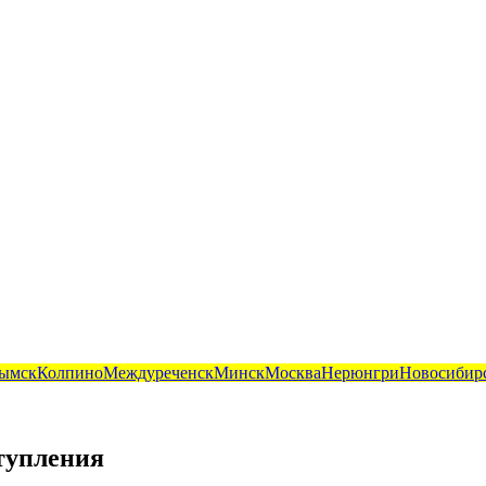
ымск
Колпино
Междуреченск
Минск
Москва
Нерюнгри
Новосибир
тупления