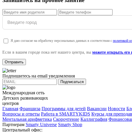
Запишитесь на пробное занятие
Я даю согласие на обработку персональных данных в соответствии с
политикой о
Если в вашем городе пока нет нашего центра, вы
можете открыть его
Подпишитесь на email уведомления
Подписаться
Международная сеть
Детских развивающих
центров
Главная
Франшиза
Программы для детей
Вакансии
Новости
Бл
Вопросы и ответы
Работа в SMARTYKIDS
Курсы для преподав
Ментальная арифметика
Скорочтение
Каллиграфия
Финансовая
Партнерам
Smarty Universe
Smarty Shop
Центральный офис: