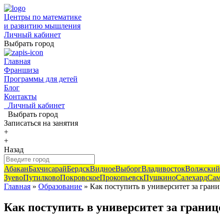
Центры по математике
и развитию мышления
Личный кабинет
Выбрать город
Главная
Франшиза
Программы для детей
Блог
Контакты
Личный кабинет
Выбрать город
Записаться
на занятия
+
+
Назад
Абакан
Бахчисарай
Бердск
Видное
Выборг
Владивосток
Волжский
Зуево
Путилково
Покровское
Прокопьевск
Пушкино
Салехард
Сам
Главная
»
Образование
» Как поступить в университет за гран
Как поступить в университет за грани