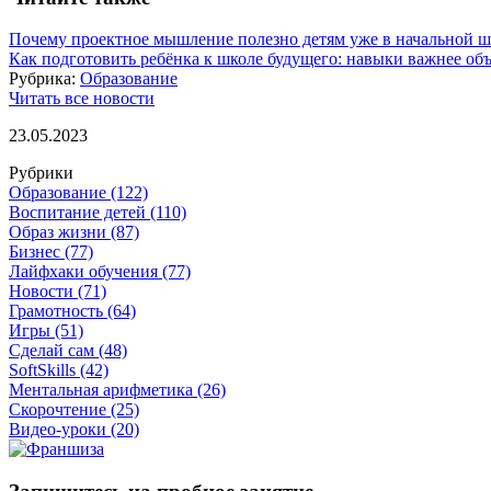
Почему проектное мышление полезно детям уже в начальной ш
Как подготовить ребёнка к школе будущего: навыки важнее об
Рубрика:
Образование
Читать все новости
23.05.2023
Рубрики
Образование
(122)
Воспитание детей
(110)
Образ жизни
(87)
Бизнес
(77)
Лайфхаки обучения
(77)
Новости
(71)
Грамотность
(64)
Игры
(51)
Сделай сам
(48)
SoftSkills
(42)
Ментальная арифметика
(26)
Скорочтение
(25)
Видео-уроки
(20)