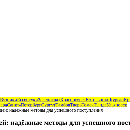
Вязники
Ессентуки
Зеленоград
Красногорск
Котельники
Курган
Кр
ара
Санкт-Петербург
Сургут
Тамбов
Тверь
Томск
Тында
Ульяновск
ицей: надёжные методы для успешного поступления
цей: надёжные методы для успешного пос