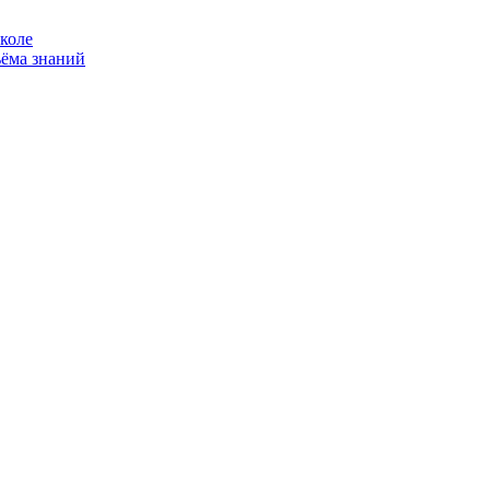
коле
ъёма знаний