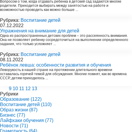
Вопросом о том, когда отдавать ребенка в детский сад задаются многие
родители. Приходится выбирать между занятостью на работе и
возможностью проводить как можно больше ...
Рубрика:
Воспитание детей
07.12.2022
Упражнения на внимание для детей
Одна из распространенных детских проблем – это рассеянность внимания.
Она не позволяет ребенку сосредоточиться на выполнении определенного
задания, что только усложняет ...
Рубрика:
Воспитание детей
08.11.2022
Ребёнок левша: особенности развития и обучения
Леворукость в нашей стране на протяжении длительного времени
оставалась горячей темой для обсуждения. Многие помнят, как во времена
СССР, детям приходилось ...
9
10
11
12
13
Рубрики
Образование
(122)
Воспитание детей
(110)
Образ жизни
(87)
Бизнес
(77)
Лайфхаки обучения
(77)
Новости
(71)
Грамотность
(64)