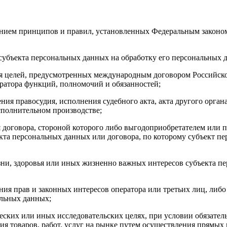
дением принципов и правил, установленных Федеральным закон
 субъекта персональных данных на обработку его персональных
я целей, предусмотренных международным договором Российско
ратора функций, полномочий и обязанностей;
ния правосудия, исполнения судебного акта, акта другого орг
исполнительном производстве;
 договора, стороной которого либо выгодоприобретателем или п
екта персональных данных или договора, по которому субъект п
ни, здоровья или иных жизненно важных интересов субъекта пе
ния прав и законных интересов оператора или третьих лиц, либ
альных данных;
ческих или иных исследовательских целях, при условии обязат
ия товаров, работ, услуг на рынке путем осуществления прямых