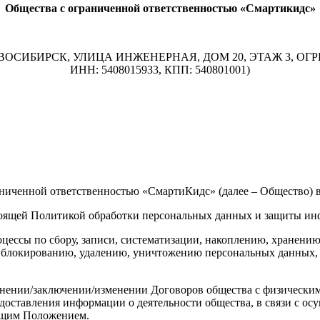
Общества с ограниченной ответственностью «Смартикидс»
ИБИРСК, УЛИЦА ИНЖЕНЕРНАЯ, ДОМ 20, ЭТАЖ 3, ОГРН: 1175
ИНН: 5408015933, КПП: 540801001)
аниченной ответственностью «СмартиКидс» (далее – Общество) 
астоящей Политикой обработки персональных данных и защиты и
оцессы по сбору, записи, систематизации, накоплению, хранени
, блокированию, удалению, уничтожению персональных данных, 
олнении/заключении/изменении Договоров общества с физически
редоставления информации о деятельности общества, в связи с о
ящим Положением.