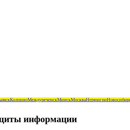
ымск
Колпино
Междуреченск
Минск
Москва
Нерюнгри
Новосибир
ащиты информации