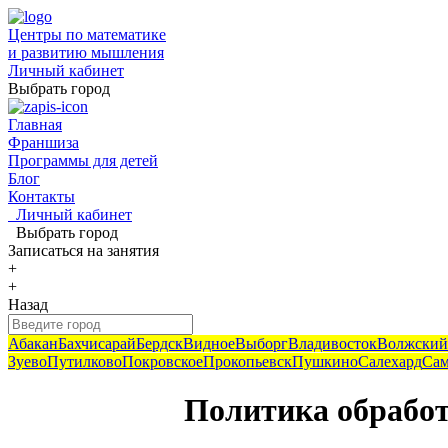
Центры по математике
и развитию мышления
Личный кабинет
Выбрать город
Главная
Франшиза
Программы для детей
Блог
Контакты
Личный кабинет
Выбрать город
Записаться
на занятия
+
+
Назад
Абакан
Бахчисарай
Бердск
Видное
Выборг
Владивосток
Волжский
Зуево
Путилково
Покровское
Прокопьевск
Пушкино
Салехард
Сам
Политика обрабо