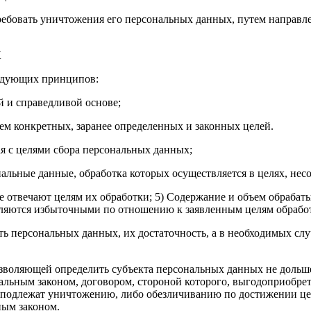
ребовать уничтожения его персональных данных, путем направле
Х
ледующих принципов:
й и справедливой основе;
ем конкретных, заранее определенных и законных целей.
ая с целями сбора персональных данных;
нальные данные, обработка которых осуществляется в целях, не
ые отвечают целям их обработки; 5) Содержание и объем обраб
вляются избыточными по отношению к заявленным целям обрабо
ть персональных данных, их достаточность, а в необходимых сл
зволяющей определить субъекта персональных данных не дольше
альным законом, договором, стороной которого, выгодоприобрет
одлежат уничтожению, либо обезличиванию по достижении целе
ным законом.