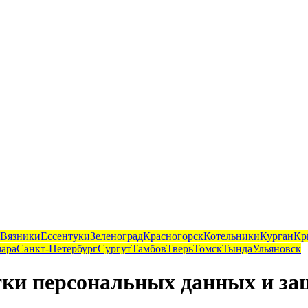
Вязники
Ессентуки
Зеленоград
Красногорск
Котельники
Курган
Кр
ара
Санкт-Петербург
Сургут
Тамбов
Тверь
Томск
Тында
Ульяновск
тки персональных данных и з