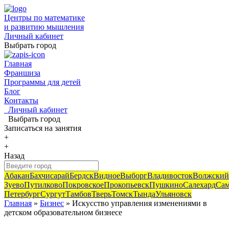
Центры по математике
и развитию мышления
Личный кабинет
Выбрать город
Главная
Франшиза
Программы для детей
Блог
Контакты
Личный кабинет
Выбрать город
Записаться
на занятия
+
+
Назад
Абакан
Бахчисарай
Бердск
Видное
Выборг
Владивосток
Волжский
Зуево
Путилково
Покровское
Прокопьевск
Пушкино
Салехард
Сам
Петербург
Сургут
Тамбов
Тверь
Томск
Тында
Ульяновск
Главная
»
Бизнес
» Искусство управления изменениями в
детском образовательном бизнесе