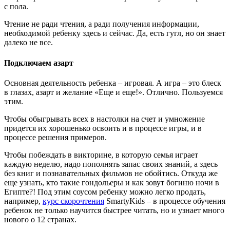
с пола.
Чтение не ради чтения, а ради получения информации,
необходимой ребенку здесь и сейчас. Да, есть гугл, но он знает
далеко не все.
Подключаем азарт
Основная деятельность ребенка – игровая. А игра – это блеск
в глазах, азарт и желание «Еще и еще!». Отлично. Пользуемся
этим.
Чтобы обыгрывать всех в настолки на счет и умножение
придется их хорошенько освоить и в процессе игры, и в
процессе решения примеров.
Чтобы побеждать в викторине, в которую семья играет
каждую неделю, надо пополнять запас своих знаний, а здесь
без книг и познавательных фильмов не обойтись. Откуда же
еще узнать, кто такие гондольеры и как зовут богиню ночи в
Египте?! Под этим соусом ребенку можно легко продать,
например,
курс скорочтения
SmartyKids – в процессе обучения
ребенок не только научится быстрее читать, но и узнает много
нового о 12 странах.