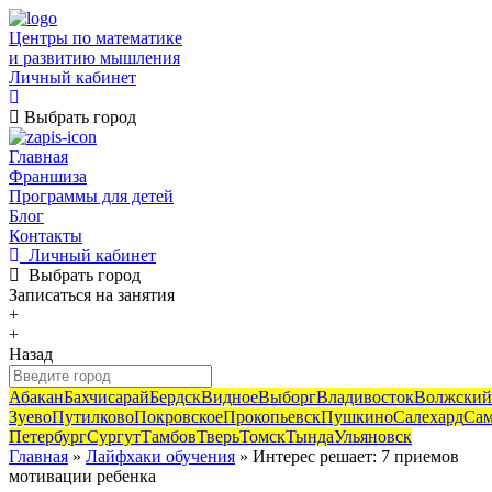
Центры по математике
и развитию мышления
Личный кабинет
Выбрать город
Главная
Франшиза
Программы для детей
Блог
Контакты
Личный кабинет
Выбрать город
Записаться
на занятия
+
+
Назад
Абакан
Бахчисарай
Бердск
Видное
Выборг
Владивосток
Волжский
Зуево
Путилково
Покровское
Прокопьевск
Пушкино
Салехард
Сам
Петербург
Сургут
Тамбов
Тверь
Томск
Тында
Ульяновск
Главная
»
Лайфхаки обучения
» Интерес решает: 7 приемов
мотивации ребенка