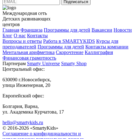
Подписаться
Международная сеть
Детских развивающих
центров
Главная
Франшиза
Программы для детей
Вакансии
Новости
Блог
О нас
Контакты
Вопросы и ответы
Работа в SMARTYKIDS
Курсы для
преподавателей
Программы для детей
Контакты компании
Ментальная арифметика
Скорочтение
Каллиграфия
Финансовая грамотность
Партнерам
Smarty Universe
Smarty Shop
Центральный офис:
630090 г.Новосибирск,
улица Инженерная, 20
Европейский офис:
Болгария, Варна,
ул. Академика Курчатова, 17
hello@smartykids.ru
© 2016-2026 «SmartyKids»
Соглашение о конфидициальности и