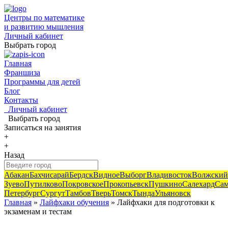
Центры по математике
и развитию мышления
Личный кабинет
Выбрать город
Главная
Франшиза
Программы для детей
Блог
Контакты
Личный кабинет
Выбрать город
Записаться
на занятия
+
+
Назад
Абакан
Бахчисарай
Бердск
Видное
Выборг
Владивосток
Волжский
Зуево
Путилково
Покровское
Прокопьевск
Пушкино
Салехард
Сам
Петербург
Сургут
Тамбов
Тверь
Томск
Тында
Ульяновск
Главная
»
Лайфхаки обучения
» Лайфхаки для подготовки к
экзаменам и тестам