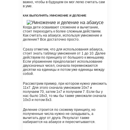
важно, чтобы в будущем он мог легко считать сам
в уме.
КАК ВЫПОЛНЯТЬ УМНОЖЕНИЕ И ДЕЛЕНИЕ
Когда дети осваивают сложение и вычитание,
стоит переходить к более сложным действиям.
Как считать на абакусе, используя умножение и
деление? Все достаточно просто.
Сразу отметим, что для использования абакуса,
стоит знать таблицу умножения от 1 до 10. Далее
действуем по принципу от большего к меньшему.
Если упражнение предполагает использование
двухзначных чисел, сначала перемножаются
десятки на единицы и потом уже единицы между
собой.
Рассмотрим пример, при котором нужно умножить
11х7. Для этого сначала умножаем 10х7 и
получаем 70, затем 1х7 и получаем 7. Если бы у
нас было 18х3, то мы бы также умножали сначала
10х3 и потом 8х3.
Деление строится по схожему принципу, но
полученные числа нужно не складывать, а
вычитать друг от друга. Результат также
набирается на абакусе и пересчитывается.