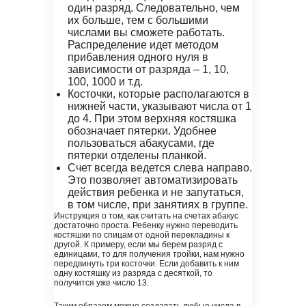
один разряд. Следовательно, чем
их больше, тем с большими
числами вы сможете работать.
Распределение идет методом
прибавления одного нуля в
зависимости от разряда – 1, 10,
100, 1000 и т.д.
Косточки, которые располагаются в
нижней части, указывают числа от 1
до 4. При этом верхняя костяшка
обозначает пятерки. Удобнее
пользоваться абакусами, где
пятерки отделены планкой.
Счет всегда ведется слева направо.
Это позволяет автоматизировать
действия ребенка и не запутаться,
в том числе, при занятиях в группе.
Инструкция о том, как считать на счетах абакус
достаточно проста. Ребенку нужно переводить
костяшки по спицам от одной перекладины к
другой. К примеру, если мы берем разряд с
единицами, то для получения тройки, нам нужно
передвинуть три косточки. Если добавить к ним
одну костяшку из разряда с десяткой, то
получится уже число 13.