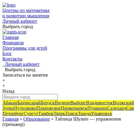
Центры по математике
и развитию мышления
Личный кабинет
Выбрать город
Главная
Франшиза
Программы для детей
Блог
Контакты
Личный кабинет
Выбрать город
Записаться
на занятия
+
+
Назад
Абакан
Бахчисарай
Бердск
Видное
Выборг
Владивосток
Волжский
Зуево
Путилково
Покровское
Прокопьевск
Пушкино
Салехард
Сам
Петербург
Сургут
Тамбов
Тверь
Томск
Тында
Ульяновск
Главная
»
Образование
» Таблица Шульте — упражнения
(тренажер)