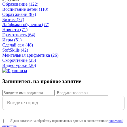
Образование
(122)
Воспитание детей
(110)
Образ жизни
(87)
Бизнес
(77)
Лайфхаки обучения
(77)
Новости
(71)
Грамотность
(64)
Игры
(51)
Сделай сам
(48)
SoftSkills
(42)
Ментальная арифметика
(26)
Скорочтение
(25)
Видео-уроки
(20)
Запишитесь на пробное занятие
Я даю согласие на обработку персональных данных в соответствии с
политикой
оператора