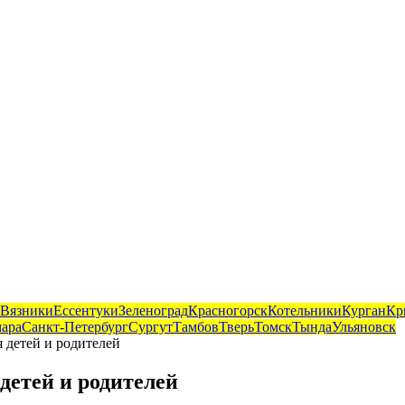
Вязники
Ессентуки
Зеленоград
Красногорск
Котельники
Курган
Кр
ара
Санкт-Петербург
Сургут
Тамбов
Тверь
Томск
Тында
Ульяновск
я детей и родителей
 детей и родителей