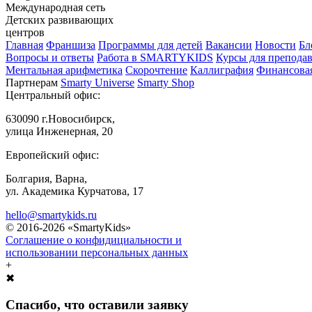
Международная сеть
Детских развивающих
центров
Главная
Франшиза
Программы для детей
Вакансии
Новости
Бл
Вопросы и ответы
Работа в SMARTYKIDS
Курсы для преподав
Ментальная арифметика
Скорочтение
Каллиграфия
Финансовая
Партнерам
Smarty Universe
Smarty Shop
Центральный офис:
630090 г.Новосибирск,
улица Инженерная, 20
Европейский офис:
Болгария, Варна,
ул. Академика Курчатова, 17
hello@smartykids.ru
© 2016-2026 «SmartyKids»
Соглашение о конфидициальности и
использовании персональных данных
+
✖
Спасибо, что оставили заявку