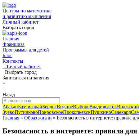
Центры по математике
и развитию мышления
Личный кабинет
Выбрать город
Главная
Франшиза
Программы для детей
Блог
Контакты
Личный кабинет
Выбрать город
Записаться
на занятия
+
+
Назад
Абакан
Бахчисарай
Бердск
Видное
Выборг
Владивосток
Волжский
Зуево
Путилково
Покровское
Прокопьевск
Пушкино
Салехард
Сам
Главная
»
Образ жизни
» Безопасность в интернете: правила дл
Безопасность в интернете: правила для