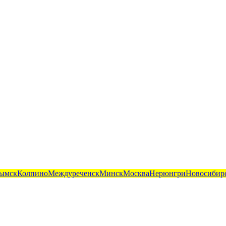
ымск
Колпино
Междуреченск
Минск
Москва
Нерюнгри
Новосибир