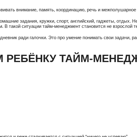
звивать внимание, память, координацию, речь и межполушарное
машние задания, кружки, спорт, английский, гаджеты, отдых. Н
м. В такой ситуации тайм-менеджмент становится не взрослой т
невник ради галочки. Это про умение понимать свои задачи, ра
М РЕБЁНКУ ТАЙМ-МЕНЕД
ится и реже сталкивается с ситуацией “ничего не успеваю”.