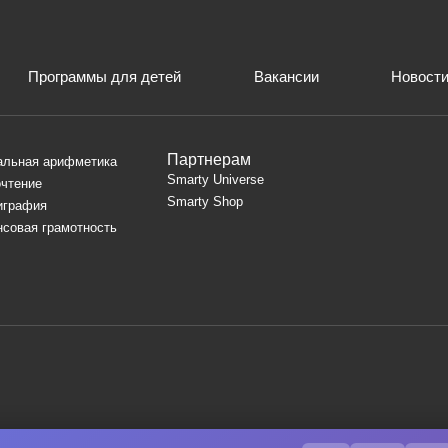
Программы для детей
Вакансии
Новост
Партнерам
альная арифметика
Smarty Universe
чтение
Smarty Shop
играфия
совая грамотность