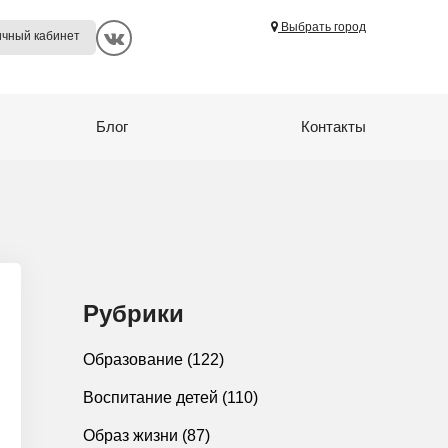
Выбрать город
Путилково
ичный кабинет
Покровское
Прокопьевск
Блог
Контакты
Пушкино
Салехард
Самара
Санкт-Петербург
Сургут
Тамбов
Рубрики
Тверь
Образование
(122)
Томск
Тында
Воспитание детей
(110)
Ульяновск
Образ жизни
(87)