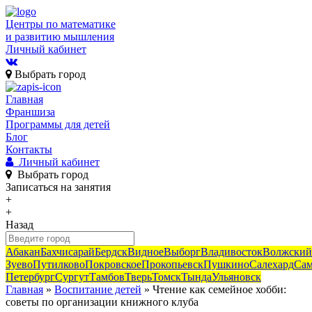
Центры по математике
и развитию мышления
Личный кабинет
Выбрать город
Главная
Франшиза
Программы для детей
Блог
Контакты
Личный кабинет
Выбрать город
Записаться
на занятия
+
+
Назад
Абакан
Бахчисарай
Бердск
Видное
Выборг
Владивосток
Волжский
Зуево
Путилково
Покровское
Прокопьевск
Пушкино
Салехард
Сам
Петербург
Сургут
Тамбов
Тверь
Томск
Тында
Ульяновск
Главная
»
Воспитание детей
» Чтение как семейное хобби:
советы по организации книжного клуба