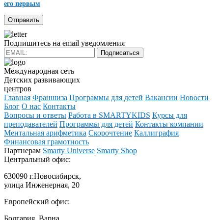
его первым
Подпишитесь на email уведомления
Подписаться
Международная сеть
Детских развивающих
центров
Главная
Франшиза
Программы для детей
Вакансии
Новости
Блог
О нас
Контакты
Вопросы и ответы
Работа в SMARTYKIDS
Курсы для
преподавателей
Программы для детей
Контакты компании
Ментальная арифметика
Скорочтение
Каллиграфия
Финансовая грамотность
Партнерам
Smarty Universe
Smarty Shop
Центральный офис:
630090 г.Новосибирск,
улица Инженерная, 20
Европейский офис:
Болгария, Варна,