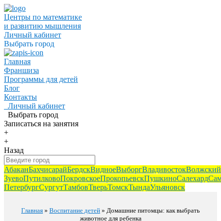
Центры по математике
и развитию мышления
Личный кабинет
Выбрать город
Главная
Франшиза
Программы для детей
Блог
Контакты
Личный кабинет
Выбрать город
Записаться
на занятия
+
+
Назад
Абакан
Бахчисарай
Бердск
Видное
Выборг
Владивосток
Волжский
Зуево
Путилково
Покровское
Прокопьевск
Пушкино
Салехард
Сам
Петербург
Сургут
Тамбов
Тверь
Томск
Тында
Ульяновск
Главная
»
Воспитание детей
» Домашние питомцы: как выбрать
животное для ребенка