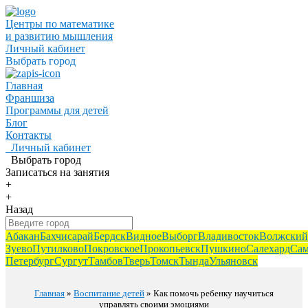
Центры по математике
и развитию мышления
Личный кабинет
Выбрать город
Главная
Франшиза
Программы для детей
Блог
Контакты
Личный кабинет
Выбрать город
Записаться
на занятия
+
+
Назад
Абакан
Бахчисарай
Бердск
Видное
Выборг
Владивосток
Волжский
Зуево
Путилково
Покровское
Прокопьевск
Пушкино
Салехард
Сам
Петербург
Сургут
Тамбов
Тверь
Томск
Тында
Ульяновск
Главная
»
Воспитание детей
» Как помочь ребенку научиться
управлять своими эмоциями