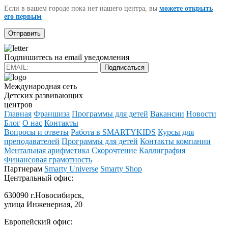
Если в вашем городе пока нет нашего центра, вы
можете открыть
его первым
Подпишитесь на email уведомления
Подписаться
Международная сеть
Детских развивающих
центров
Главная
Франшиза
Программы для детей
Вакансии
Новости
Блог
О нас
Контакты
Вопросы и ответы
Работа в SMARTYKIDS
Курсы для
преподавателей
Программы для детей
Контакты компании
Ментальная арифметика
Скорочтение
Каллиграфия
Финансовая грамотность
Партнерам
Smarty Universe
Smarty Shop
Центральный офис:
630090 г.Новосибирск,
улица Инженерная, 20
Европейский офис: