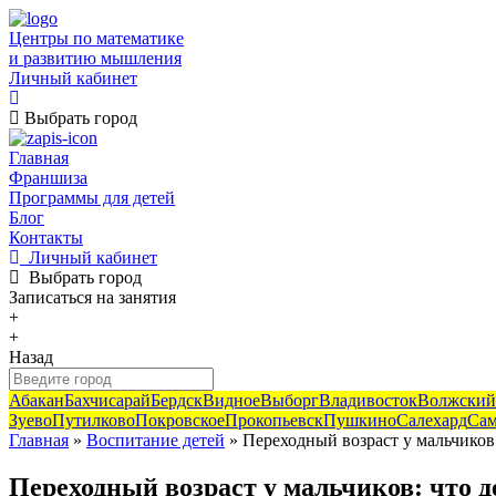
Центры по математике
и развитию мышления
Личный кабинет
Выбрать город
Главная
Франшиза
Программы для детей
Блог
Контакты
Личный кабинет
Выбрать город
Записаться
на занятия
+
+
Назад
Абакан
Бахчисарай
Бердск
Видное
Выборг
Владивосток
Волжский
Зуево
Путилково
Покровское
Прокопьевск
Пушкино
Салехард
Сам
Главная
»
Воспитание детей
» Переходный возраст у мальчиков:
Переходный возраст у мальчиков: что д