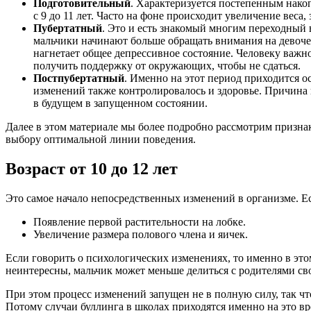
Подготовительный
. Характеризуется постепенным накоп
с 9 до 11 лет. Часто на фоне происходит увеличение веса
Пубертатный
. Это и есть знакомый многим переходный 
мальчики начинают больше обращать внимания на девочек
нагнетает общее депрессивное состояние. Человеку важн
получить поддержку от окружающих, чтобы не сдаться.
Постпубертатный
. Именно на этот период приходится о
изменений также контролировалось и здоровье. Причина 
в будущем в запущенном состоянии.
Далее в этом материале мы более подробно рассмотрим призна
выбору оптимальной линии поведения.
Возраст от 10 до 12 лет
Это самое начало непосредственных изменений в организме. Ес
Появление первой растительности на лобке.
Увеличение размера полового члена и яичек.
Если говорить о психологических изменениях, то именно в эт
неинтересны, мальчик может меньше делиться с родителями с
При этом процесс изменений запущен не в полную силу, так чт
Потому случаи буллинга в школах приходятся именно на это вр