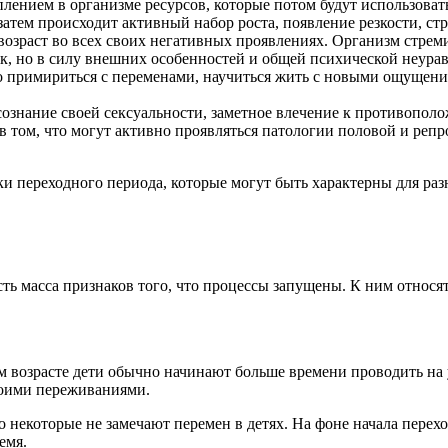
лением в организме ресурсов, которые потом будут использовать
, затем происходит активный набор роста, появление резкости, ст
возраст во всех своих негативных проявлениях. Организм стреми
, но в силу внешних особенностей и общей психической неурав
о примириться с переменами, научиться жить с новыми ощущения
сознание своей сексуальности, заметное влечение к противопол
в том, что могут активно проявляться патологии половой и репр
ки переходного периода, которые могут быть характерны для ра
ть масса признаков того, что процессы запущены. К ним относя
ом возрасте дети обычно начинают больше времени проводить на
воими переживаниями.
о некоторые не замечают перемен в детях. На фоне начала перех
емя.