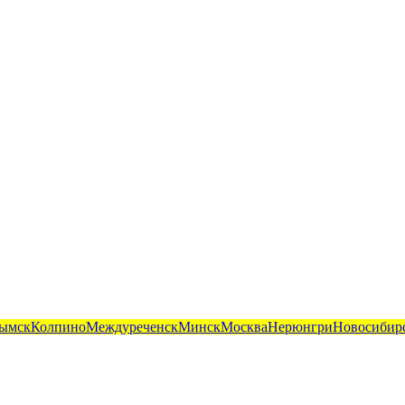
ымск
Колпино
Междуреченск
Минск
Москва
Нерюнгри
Новосибир