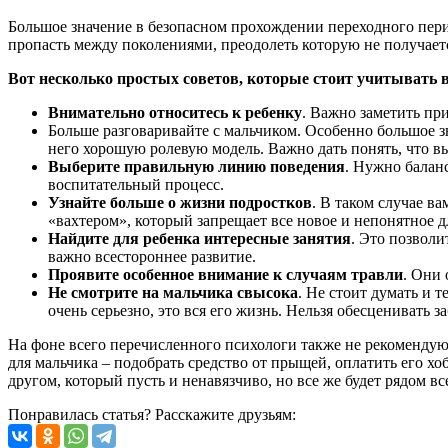
Большое значение в безопасном прохождении переходного пери
пропасть между поколениями, преодолеть которую не получаетс
Вот несколько простых советов, которые стоит учитывать в
Внимательно относитесь к ребенку
. Важно заметить пр
Больше разговаривайте с мальчиком. Особенно большое з
него хорошую ролевую модель. Важно дать понять, что в
Выберите правильную линию поведения
. Нужно балан
воспитательный процесс.
Узнайте больше о жизни подростков
. В таком случае в
«вахтером», который запрещает все новое и непонятное д
Найдите для ребенка интересные занятия
. Это позволи
важно всестороннее развитие.
Проявите особенное внимание к случаям травли
. Они 
Не смотрите на мальчика свысока
. Не стоит думать и 
очень серьезно, это вся его жизнь. Нельзя обесценивать з
На фоне всего перечисленного психологи также не рекомендуют
для мальчика – подобрать средство от прыщей, оплатить его х
другом, который пусть и ненавязчиво, но все же будет рядом в
Понравилась статья? Расскажите друзьям: