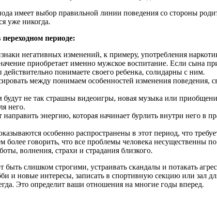
ода имеет выбор правильной линии поведения со стороны родит
я уже никогда.
 переходном периоде:
изнаки негативных изменений, к примеру, употребления наркоти
начение приобретает именно мужское воспитание. Если сына при
ы действительно понимаете своего ребенка, солидарны с ним.
сировать между понимаем особенностей изменения поведения, св
ам будут не так страшны видеоигры, новая музыка или приобщени
ля него.
т направить энергию, которая начинает бурлить внутри него в п
оказываются особенно распространены в этот период, что требуе
тем более говорить, что все проблемы человека несущественны по
аботы, волнения, страхи и страдания близкого.
 быть слишком строгими, устраивать скандалы и потакать агрес
обби и новые интересы, записать в спортивную секцию или зал д
сегда. Это определит ваши отношения на многие годы вперед.