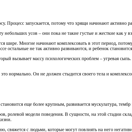
у. Процесс запускается, потому что хрящи начинают активно рас
сту небольших усов – они пока не такие густые и жесткие как у
ятся шире. Многие начинают комплексовать в этот период, пото
ассе остальные не так активно развиваются, и ребенок становит
орый вызывает массу психологических проблем – угревая сыпь. 
 это нормально. Он не должен стыдится своего тела и комплекс
становится еще более крупным, развивается мускулатура, тембр 
в, ролевой модели поведения. В сущности, на этой стадии склад
изни.
ию, свяжется с людьми, которые могут повлиять на него негатив