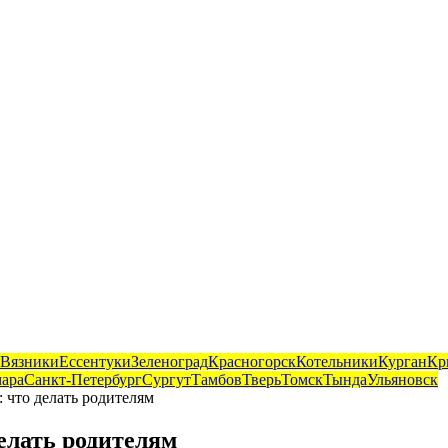
Вязники
Ессентуки
Зеленоград
Красногорск
Котельники
Курган
Кр
ара
Санкт-Петербург
Сургут
Тамбов
Тверь
Томск
Тында
Ульяновск
 что делать родителям
елать родителям