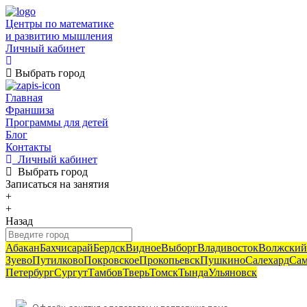
Центры по математике
и развитию мышления
Личный кабинет
Выбрать город
Главная
Франшиза
Программы для детей
Блог
Контакты
Личный кабинет
Выбрать город
Записаться
на занятия
+
+
Назад
Абакан
Бахчисарай
Бердск
Видное
Выборг
Владивосток
Волжский
Зуево
Путилково
Покровское
Прокопьевск
Пушкино
Салехард
Сам
Петербург
Сургут
Тамбов
Тверь
Томск
Тында
Ульяновск