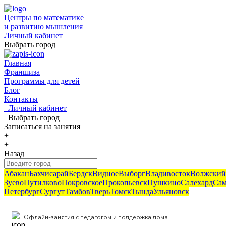
Центры по математике
и развитию мышления
Личный кабинет
Выбрать город
Главная
Франшиза
Программы для детей
Блог
Контакты
Личный кабинет
Выбрать город
Записаться
на занятия
+
+
Назад
Абакан
Бахчисарай
Бердск
Видное
Выборг
Владивосток
Волжский
Зуево
Путилково
Покровское
Прокопьевск
Пушкино
Салехард
Сам
Петербург
Сургут
Тамбов
Тверь
Томск
Тында
Ульяновск
Офлайн-занятия с педагогом и поддержка дома