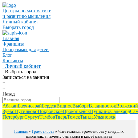
Центры по математике
и развитию мышления
Личный кабинет
Выбрать город
Главная
Франшиза
Программы для детей
Блог
Контакты
Личный кабинет
Выбрать город
Записаться
на занятия
+
+
Назад
Абакан
Бахчисарай
Бердск
Видное
Выборг
Владивосток
Волжский
Зуево
Путилково
Покровское
Прокопьевск
Пушкино
Салехард
Сам
Петербург
Сургут
Тамбов
Тверь
Томск
Тында
Ульяновск
Главная
»
Грамотность
» Читательская грамотность у младших
школьников: почему она важна и как её развивать