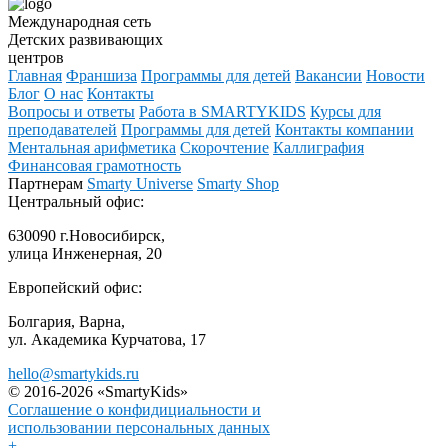
Международная сеть
Детских развивающих
центров
Главная
Франшиза
Программы для детей
Вакансии
Новости
Блог
О нас
Контакты
Вопросы и ответы
Работа в SMARTYKIDS
Курсы для
преподавателей
Программы для детей
Контакты компании
Ментальная арифметика
Скорочтение
Каллиграфия
Финансовая грамотность
Партнерам
Smarty Universe
Smarty Shop
Центральный офис:
630090 г.Новосибирск,
улица Инженерная, 20
Европейский офис:
Болгария, Варна,
ул. Академика Курчатова, 17
hello@smartykids.ru
© 2016-2026 «SmartyKids»
Соглашение о конфидициальности и
использовании персональных данных
+