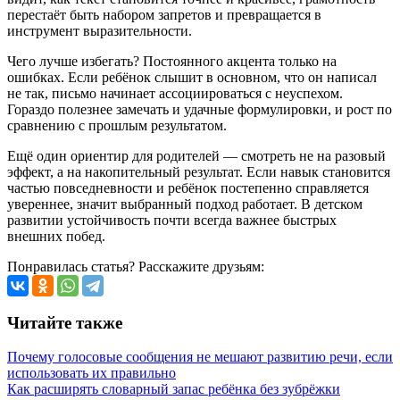
перестаёт быть набором запретов и превращается в
инструмент выразительности.
Чего лучше избегать? Постоянного акцента только на
ошибках. Если ребёнок слышит в основном, что он написал
не так, письмо начинает ассоциироваться с неуспехом.
Гораздо полезнее замечать и удачные формулировки, и рост по
сравнению с прошлым результатом.
Ещё один ориентир для родителей — смотреть не на разовый
эффект, а на накопительный результат. Если навык становится
частью повседневности и ребёнок постепенно справляется
увереннее, значит выбранный подход работает. В детском
развитии устойчивость почти всегда важнее быстрых
внешних побед.
Понравилась статья? Расскажите друзьям:
Читайте также
Почему голосовые сообщения не мешают развитию речи, если
использовать их правильно
Как расширять словарный запас ребёнка без зубрёжки