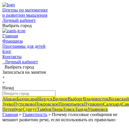
Центры по математике
и развитию мышления
Личный кабинет
Выбрать город
Главная
Франшиза
Программы для детей
Блог
Контакты
Личный кабинет
Выбрать город
Записаться
на занятия
+
+
Назад
Абакан
Бахчисарай
Бердск
Видное
Выборг
Владивосток
Волжский
Зуево
Путилково
Покровское
Прокопьевск
Пушкино
Салехард
Сам
Петербург
Сургут
Тамбов
Тверь
Томск
Тында
Ульяновск
Главная
»
Грамотность
» Почему голосовые сообщения не
мешают развитию речи, если использовать их правильно