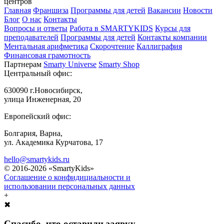
центров
Главная
Франшиза
Программы для детей
Вакансии
Новости
Блог
О нас
Контакты
Вопросы и ответы
Работа в SMARTYKIDS
Курсы для
преподавателей
Программы для детей
Контакты компании
Ментальная арифметика
Скорочтение
Каллиграфия
Финансовая грамотность
Партнерам
Smarty Universe
Smarty Shop
Центральный офис:
630090 г.Новосибирск,
улица Инженерная, 20
Европейский офис:
Болгария, Варна,
ул. Академика Курчатова, 17
hello@smartykids.ru
© 2016-2026 «SmartyKids»
Соглашение о конфидициальности и
использовании персональных данных
+
✖
Спасибо, что оставили заявку