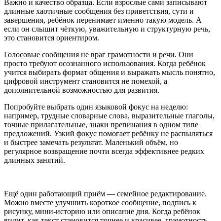
Важно и качество образца. Если взрослые сами записывают
длинные хаотичные сообщения без приветствия, сути и
завершения, ребёнок перенимает именно такую модель. А
если он слышит чёткую, уважительную и структурную речь,
это становится ориентиром.
Голосовые сообщения не враг грамотности и речи. Они
просто требуют осознанного использования. Когда ребёнок
учится выбирать формат общения и выражать мысль понятно,
цифровой инструмент становится не помехой, а
дополнительной возможностью для развития.
Попробуйте выбрать один языковой фокус на неделю:
например, трудные словарные слова, выразительные глаголы,
точные прилагательные, знаки препинания в одном типе
предложений. Узкий фокус помогает ребёнку не распыляться
и быстрее замечать результат. Маленький объём, но
регулярное возвращение почти всегда эффективнее редких
длинных занятий.
Ещё один работающий приём — семейное редактирование.
Можно вместе улучшить короткое сообщение, подпись к
рисунку, мини-историю или описание дня. Когда ребёнок
видит, как текст становится точнее и красивее, грамотность