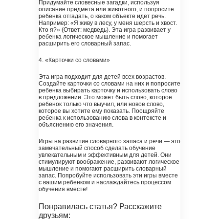
Придумайте словесные загадки, используя
описание предмета или животного, и попросите
ребенка отгадать, о каком объекте идет речь.
Например: «Я живу в лесу, у меня шерсть и хвост.
Кто я?» (Ответ: медведь). Эта игра развивает у
ребенка логическое мышление и помогает
расширить его словарный запас.
4. «Карточки со словами»
Эта игра подходит для детей всех возрастов.
Создайте карточки со словами на них и попросите
ребенка выбирать карточку и использовать слово
в предложении. Это может быть слово, которое
ребенок только что выучил, или новое слово,
которое вы хотите ему показать. Поощряйте
ребенка к использованию слова в контексте и
объяснению его значения.
Игры на развитие словарного запаса и речи — это
замечательный способ сделать обучение
увлекательным и эффективным для детей. Они
стимулируют воображение, развивают логическое
мышление и помогают расширить словарный
запас. Попробуйте использовать эти игры вместе
с вашим ребенком и наслаждайтесь процессом
обучения вместе!
Понравилась статья? Расскажите
друзьям: