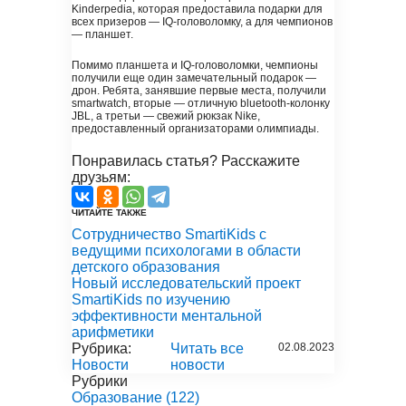
Kinderpedia, которая предоставила подарки для
всех призеров — IQ-головоломку, а для чемпионов
— планшет.
Помимо планшета и IQ-головоломки, чемпионы
получили еще один замечательный подарок —
дрон. Ребята, занявшие первые места, получили
smartwatch, вторые — отличную bluetooth-колонку
JBL, а третьи — свежий рюкзак Nike,
предоставленный организаторами олимпиады.
Понравилась статья? Расскажите
друзьям:
ЧИТАЙТЕ ТАКЖЕ
Сотрудничество SmartiKids с
ведущими психологами в области
детского образования
Новый исследовательский проект
SmartiKids по изучению
эффективности ментальной
арифметики
Рубрика:
Читать все
02.08.2023
Новости
новости
Рубрики
Образование
(122)