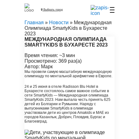
Выбрать город
Главная
»
Новости
» Международная
Олимпиада SmartyKids в Бухаресте
2023
МЕЖДУНАРОДНАЯ ОЛИМПИАДА
SMARTYKIDS В БУХАРЕСТЕ 2023
Время чтения: ~3 мин
Просмотрено: 369 раз(а)
Автор: Марк
Мы провели самую масштабную международную
олимпиаду по ментальной арифметике в Европе.
24 и 25 июня в отеле Radisson Blu Hotel в
Бухаресте состоялось самое важное событие в
сети SmartyKids — Международная олимпиада
SmartyKids 2023. Нам выпала честь принять 625
детей из Болгарии и Румынии. Наряду с
выпускниками SmartyKids в олимпиаде
участвовали дети из центров Amakids и МАЕ из
городов Казанлык, Добрич, Пловдив, Бургас и
Благоевград.