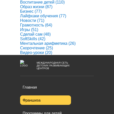
Воспитание детей
(110)
Образ жизни
(87)
Бизнес
(77)
Лайфхаки обучения
(77)
Новости
(71)
Грамотность
(64)
Игры
(51)
Сделай сам
(48)
SoftSkills
(42)
Ментальная арифметика
(26)
Скорочтение
(25)
Видео-уроки
(20)
МЕЖДУНАРОДНАЯ СЕТЬ
ДЕТСКИХ РАЗВИВАЮЩИХ
ЦЕНТРОВ
Главная
Франшиза
Программы для детей