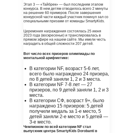
Этап 3 — «Тайбрек» — был последним этапом
конкурса. В нем детям отводилось всего 2 минуты
на решение 60 примеров. После завершения
конкурсной части каждый участник покинул зал со
специальными призами от команды SmartyKids.
Церемония награждения состоялась 25 июня
2023 года (воскресенье) и транслировалась в
прямом эфире на нашем сайте. Мы имели честь
наградить в общей сложности 207 детей.
Вот число всех призеров олимпиады по
ментальной арифметике:
В категории NF, возраст 5-6 лет,
всего было награждено 24 призера,
по 8 детей заняли 1, 2 и 3 места.
В категории NF 7-8 лет — 27
призеров, по 9 детей заняли 1, 2 и 3
места.
В категории СФ, возраст 9+, было
награждено 15 призеров: 5 детей
получили медаль за 1-е место, 5
детей заняли 2-е место и 5 детей —
3-е место.
Чемпионом по всей категории NF стал
выпускник центра SmartyKids Dorobanti в