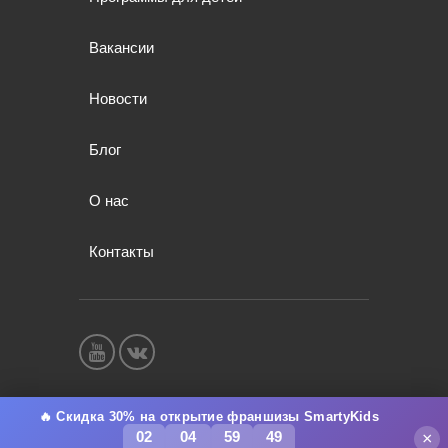
Вакансии
Новости
Блог
О нас
Контакты
Соглашение о конфидициальности и
использовании персональных данных
🔥 Скидка 30% на открытие франшизы SmartyKids
02
04
59
48
×