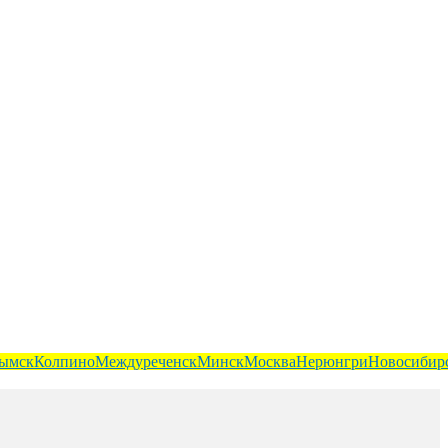
ымск
Колпино
Междуреченск
Минск
Москва
Нерюнгри
Новосибир