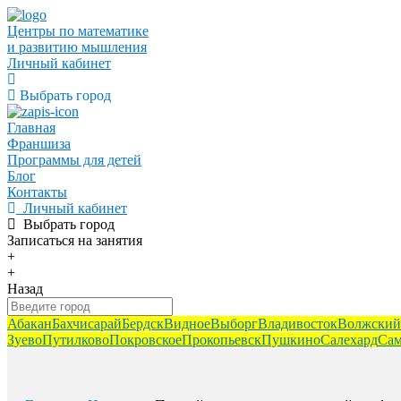
Центры по математике
и развитию мышления
Личный кабинет
Выбрать город
Главная
Франшиза
Программы для детей
Блог
Контакты
Личный кабинет
Выбрать город
Записаться
на занятия
+
+
Назад
Абакан
Бахчисарай
Бердск
Видное
Выборг
Владивосток
Волжский
Зуево
Путилково
Покровское
Прокопьевск
Пушкино
Салехард
Сам