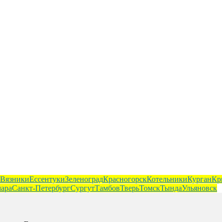
Вязники
Ессентуки
Зеленоград
Красногорск
Котельники
Курган
Кр
ара
Санкт-Петербург
Сургут
Тамбов
Тверь
Томск
Тында
Ульяновск