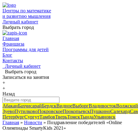
Центры по математике
и развитию мышления
Личный кабинет
Выбрать город
Главная
Франшиза
Программы для детей
Блог
Контакты
Личный кабинет
Выбрать город
Записаться
на занятия
+
+
Назад
Абакан
Бахчисарай
Бердск
Видное
Выборг
Владивосток
Волжский
Зуево
Путилково
Покровское
Прокопьевск
Пушкино
Салехард
Сам
Петербург
Сургут
Тамбов
Тверь
Томск
Тында
Ульяновск
Главная
»
Новости
» Поздравление победителей «Online
Олимпиады SmartyKids 2021»