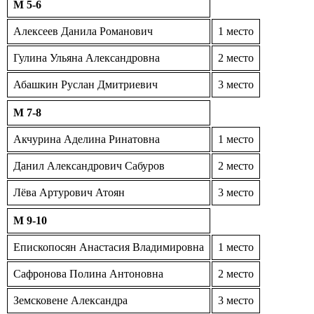
M 5-6
Алексеев Данила Романович
1 место
Гулина Ульяна Александровна
2 место
Абашкин Руслан Дмитриевич
3 место
M 7-8
Акчурина Аделина Ринатовна
1 место
Данил Александрович Сабуров
2 место
Лёва Артурович Атоян
3 место
M 9-10
Епископосян Анастасия Владимировна
1 место
Сафронова Полина Антоновна
2 место
Земсковене Александра
3 место