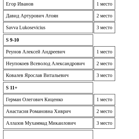
Егор Иванов
1 место
Давид Артурович Атоян
2 место
Savva Lukosevicius
3 место
S 9-10
Реунов Алексей Андреевич
1 место
Неупокоев Всеволод Александрович
2 место
Ковалев Ярослав Витальевич
3 место
S 11+
Герман Олегович Киценко
1 место
Анастасия Романовна Хиврич
2 место
Аллазов Мухаммад Микаилович
3 место