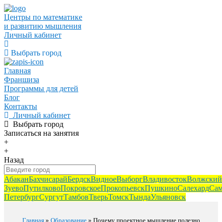
Центры по математике
и развитию мышления
Личный кабинет
Выбрать город
Главная
Франшиза
Программы для детей
Блог
Контакты
Личный кабинет
Выбрать город
Записаться
на занятия
+
+
Назад
Абакан
Бахчисарай
Бердск
Видное
Выборг
Владивосток
Волжский
Зуево
Путилково
Покровское
Прокопьевск
Пушкино
Салехард
Сам
Петербург
Сургут
Тамбов
Тверь
Томск
Тында
Ульяновск
Главная
»
Образование
» Почему проектное мышление полезно