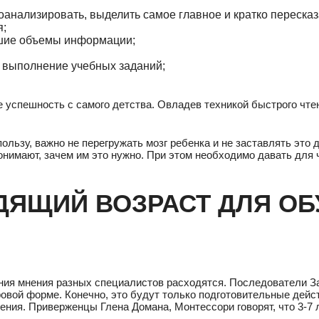
оанализировать, выделить самое главное и кратко пересказ
я;
ьшие объемы информации;
а выполнение учебных заданий;
успешность с самого детства. Овладев техникой быстрого чтени
ользу, важно не перегружать мозг ребенка и не заставлять эт
 понимают, зачем им это нужно. При этом необходимо давать для
ДЯЩИЙ ВОЗРАСТ ДЛЯ ОБ
ения мнения разных специалистов расходятся. Последователи З
ровой форме. Конечно, это будут только подготовительные дейс
ения. Приверженцы Глена Домана, Монтессори говорят, что 3-7