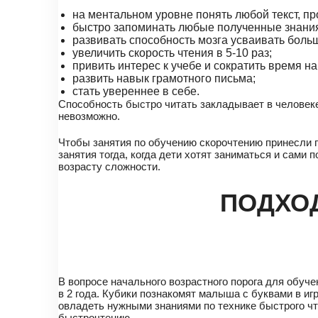
на ментальном уровне понять любой текст, пр
быстро запоминать любые полученные знани
развивать способность мозга усваивать бол
увеличить скорость чтения в 5-10 раз;
привить интерес к учебе и сократить время н
развить навык грамотного письма;
стать увереннее в себе.
Способность быстро читать закладывает в человеке 
невозможно.
Чтобы занятия по обучению скорочтению принесли п
занятия тогда, когда дети хотят заниматься и сами
возрасту сложности.
ПОДХО
В вопросе начального возрастного порога для обуч
в 2 года. Кубики познакомят малыша с буквами в иг
овладеть нужными знаниями по технике быстрого чт
быстрочтению.