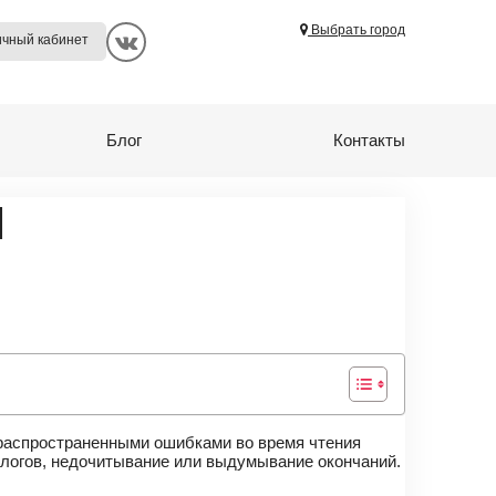
Выбрать город
Путилково
ичный кабинет
Покровское
Прокопьевск
Блог
Контакты
Пушкино
Салехард
Й
Самара
Санкт-Петербург
Сургут
Тамбов
Тверь
Томск
Тында
е распространенными ошибками во время чтения
 слогов, недочитывание или выдумывание окончаний.
Ульяновск