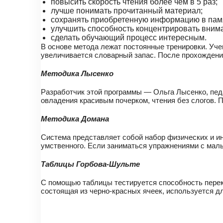
повысить скорость чтения более чем в 5 раз;
лучше понимать прочитанный материал;
сохранять приобретенную информацию в пам
улучшить способность концентрировать вним
сделать обучающий процесс интересным.
В основе метода лежат постоянные тренировки. Уче
увеличивается словарный запас. После прохождения 
Методика Лысенко
Разработчик этой программы — Ольга Лысенко, педа
овладения красивым почерком, чтения без слогов. 
Методика Домана
Система представляет собой набор физических и и
умственного. Если заниматься упражнениями с мал
Таблицы Горбова-Шульте
С помощью таблицы тестируется способность перек
состоящая из черно-красных ячеек, используется д