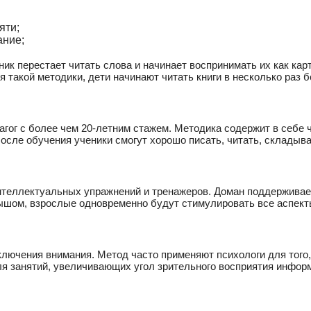
яти;
ание;
ник перестает читать слова и начинает воспринимать их как ка
такой методики, дети начинают читать книги в несколько раз б
гог с более чем 20-летним стажем. Методика содержит в себе ч
После обучения ученики смогут хорошо писать, читать, складыв
нтеллектуальных упражнений и тренажеров. Доман поддерживает
ышом, взрослые одновременно будут стимулировать все аспекты
лючения внимания. Метод часто применяют психологи для того,
ля занятий, увеличивающих угол зрительного восприятия инфор