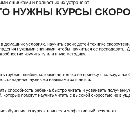
тими ошибками и полностью их устраняют.
ГО НУЖНЫ КУРСЫ СКОР
, в домашних условиях, научить своих детей технике скорочтени
ладения нужными знаниями, чтобы научиться ее преподавать. Д
дробностях изучить ту или иную методику.
ь грубые ошибки, которые не только не принесут пользу, а нао
цесс овладения нужными навыками затянется.
вать способность ребенка быстро читать и усваивать полученн
, которые помогут научить читать с высокой скоростью не в ущ
ние обучения на курсах принесли эффективный результат.