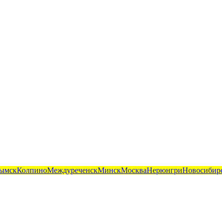
ымск
Колпино
Междуреченск
Минск
Москва
Нерюнгри
Новосибир