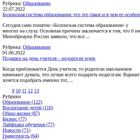
Рубрика:
Образование
22.07.2022
Болонская система образования: что это такое и в чем ее особе
Сегодня само понятие «Болонская система образования» у
многих на слуху. Основная причина заключается в том, что 6 и
Минобрнауки России заявило, что все ...
Рубрика:
Образование
01.06.2022
Подарки на день учителя – недорогие идеи
Когда приближается День учителя, то родители школьников
начинают думать, что лучше всего подарить педагогам. Вариан
хочется подобрать именно тот, ...
9
10
11
12
13
Рубрики
Образование
(122)
Воспитание детей
(110)
Образ жизни
(87)
Бизнес
(77)
Лайфхаки обучения
(77)
Новости
(71)
Грамотность
(64)