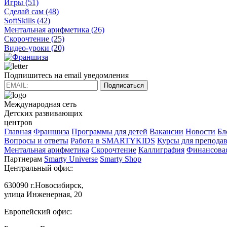
Игры
(51)
Сделай сам
(48)
SoftSkills
(42)
Ментальная арифметика
(26)
Скорочтение
(25)
Видео-уроки
(20)
Подпишитесь на email уведомления
Подписаться
Международная сеть
Детских развивающих
центров
Главная
Франшиза
Программы для детей
Вакансии
Новости
Бл
Вопросы и ответы
Работа в SMARTYKIDS
Курсы для преподав
Ментальная арифметика
Скорочтение
Каллиграфия
Финансовая
Партнерам
Smarty Universe
Smarty Shop
Центральный офис:
630090 г.Новосибирск,
улица Инженерная, 20
Европейский офис: