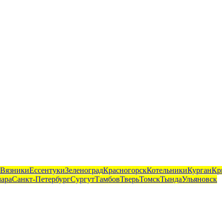
Вязники
Ессентуки
Зеленоград
Красногорск
Котельники
Курган
Кр
ара
Санкт-Петербург
Сургут
Тамбов
Тверь
Томск
Тында
Ульяновск