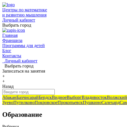
Центры по математике
и развитию мышления
Личный кабинет
Выбрать город
Главная
Франшиза
Программы для детей
Блог
Контакты
Личный кабинет
Выбрать город
Записаться
на занятия
+
+
Назад
Абакан
Бахчисарай
Бердск
Видное
Выборг
Владивосток
Волжский
Зуево
Путилково
Покровское
Прокопьевск
Пушкино
Салехард
Сам
Образование
Рубрики